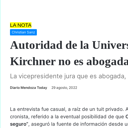
LA NOTA
Christian Sanz
Autoridad de la Univer
Kirchner no es abogad
La vicepresidente jura que es abogada, 
S
Diario Mendoza Today
29 agosto, 2022
e
n
d
La entrevista fue casual, a raíz de un tuit privado
a
cronista, referido a la eventual posibilidad de que
C
n
seguro”
, aseguró la fuente de información desde 