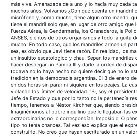
más viva. Amenazaba de a uno y lo hacía muy cada ta
muchos años. Volvamos ¿Con qué cuenta un mandril cu
micrófono y, como mucho, tiene algún otro mandril q
tiene el mandril solo que, en lugar de otro amigo que 
Fuerza Aérea, la Gendarmería, los Granaderos, la Policí
ANSES, cientos de otros organismos y todo la guita d
mucho. En todo caso, que los mandriles armen un parti
sea, es obvio que Javi tiene razón. En realidad, los m
un insultito escatológico y chau. Sepan los mandriles 
hacer despegar un Pampa III y darle la orden de dispa
todavía no lo haya hecho no quiere decir que no lo es
tradición en la democracia argentina. El 3 de enero d
en dos horas sin parar ni siquiera en los peajes. La c
violando los límites de velocidad. “Si, soy el presiden
Jefe de Estado y que por lo tanto no le pertenecía res
tiempo, tenemos a Néstor Kirchner que, siendo presid
Imaginémonos al pobre inquilino que le llegaban las exp
extraordinarias no le correspondían. Imposible. O pen
tipo no tenía chances. Tal vez eso explica que el ex
construirlo. No creo que hayan escriturado en un val