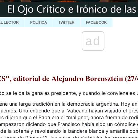
EL LECTOR
POLÍTICA
TWITTER
FACEBOOK
ad
itorial de Alejandro Borensztein (27/
o se le da la gana es presidente, y cuando le conviene es 
ene una larga tradición en la democracia argentina. Hoy ant
uemos. Uno entiende que al Vaticano hayan viajado el presi
s dijeron que el Papa era el “maligno”, ahora fueran de rodi
e empezaron diciendo que Francisco había sido un cómplice 
e la sotana y revoleando la bandera blanca y amarilla com
 tapas de Página 12, las notas de Verbitsky, los programas