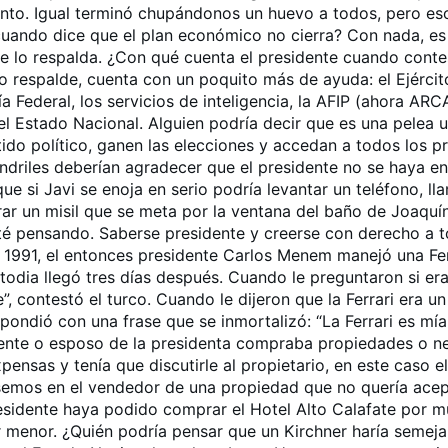
nto. Igual terminó chupándonos un huevo a todos, pero es
ando dice que el plan económico no cierra? Con nada, es 
ue lo respalda. ¿Con qué cuenta el presidente cuando cont
lo respalde, cuenta con un poquito más de ayuda: el Ejércit
a Federal, los servicios de inteligencia, la AFIP (ahora ARC
el Estado Nacional. Alguien podría decir que es una pelea 
do político, ganen las elecciones y accedan a todos los pri
andriles deberían agradecer que el presidente no se haya e
que si Javi se enoja en serio podría levantar un teléfono, l
rar un misil que se meta por la ventana del baño de Joaquí
té pensando. Saberse presidente y creerse con derecho a t
e 1991, el entonces presidente Carlos Menem manejó una Fe
ustodia llegó tres días después. Cuando le preguntaron si 
te”, contestó el turco. Cuando le dijeron que la Ferrari era
pondió con una frase que se inmortalizó: “La Ferrari es mí
ente o esposo de la presidenta compraba propiedades o ne
ensas y tenía que discutirle al propietario, en este caso el
semos en el vendedor de una propiedad que no quería acept
presidente haya podido comprar el Hotel Alto Calafate por
or menor. ¿Quién podría pensar que un Kirchner haría semej