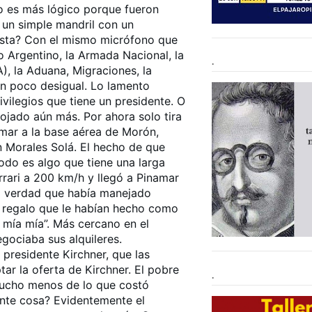
o es más lógico porque fueron
un simple mandril con un
esta? Con el mismo micrófono que
o Argentino, la Armada Nacional, la
.
A), la Aduana, Migraciones, la
un poco desigual. Lo lamento
vilegios que tiene un presidente. O
nojado aún más. Por ahora solo tira
lamar a la base aérea de Morón,
n Morales Solá. El hecho de que
odo es algo que tiene una larga
rrari a 200 km/h y llegó a Pinamar
era verdad que había manejado
 un regalo que le habían hecho como
a mía mía”. Más cercano en el
gociaba sus alquileres.
 presidente Kirchner, que las
ar la oferta de Kirchner. El pobre
.
 mucho menos de lo que costó
ante cosa? Evidentemente el