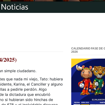
CALENDARIO FASE DE 
2026
4/2025)
un simple ciudadano.
es que nada mi viejo, Tato: hubiera
dente, Karina, el Canciller y alguno
llas a pedirle perdón. Algo
de la dictadura que encubrió
o si hubieran sido hinchas de
 de 678 y el inolvidable discurso