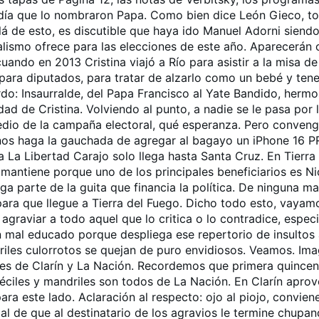
l día que lo nombraron Papa. Como bien dice León Gieco, t
á de esto, es discutible que haya ido Manuel Adorni siendo 
cialismo ofrece para las elecciones de este año. Aparecerán 
ndo en 2013 Cristina viajó a Río para asistir a la misa de
para diputados, para tratar de alzarlo como un bebé y tene
rdo: Insaurralde, del Papa Francisco al Yate Bandido, hermo
dad de Cristina. Volviendo al punto, a nadie se le pasa por
medio de la campaña electoral, qué esperanza. Pero conve
e nos haga la gauchada de agregar al bagayo un iPhone 16 
va La Libertad Carajo solo llega hasta Santa Cruz. En Tierr
 mantiene porque uno de los principales beneficiarios es Ni
lga parte de la guita que financia la política. De ningun
 para que llegue a Tierra del Fuego. Dicho todo esto, vaya
 agraviar a todo aquel que lo critica o lo contradice, espe
n mal educado porque despliega ese repertorio de insultos
iles culorrotos se quejan de puro envidiosos. Veamos. Ima
es de Clarín y La Nación. Recordemos que primera quincen
ciles y mandriles son todos de La Nación. En Clarín aprov
ara este lado. Aclaración al respecto: ojo al piojo, conviene
ojal de que al destinatario de los agravios le termine chupa