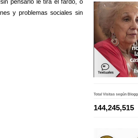
in pensarlo le tira el fardo, o
anes y problemas sociales sin
Total Visitas según Blog
144,245,515