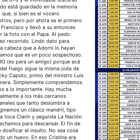
odo está guardado en la memoria
que, si bien es el vocero
otros, pero por ahora es el primero
 Francisco y llevó a su entonces
r la foto con el Papa. Al pedo
so recorrido. Lindo dato para
 la cabeza que a Adorni lo hayan
ngamos que es un poco sospechoso.
PRO (es para un amigo) porque acá
a del Fuego sigue la misma joda de
cky Caputo, primo del ministro Luis
a manera. Simplemente comprendemos
mos a lo importante. Hay mucha
cialmente a los más cercanos
 anales que tanto deslumbra a
ginemos un clásico mandril, tipo
a toca Clarín y segunda La Nación.
echamos para descansar. El fin de
 dosificar el insulto. No sea cosa
ndo un huevo. En eso Cristina era