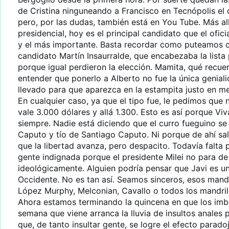
de Cristina ninguneando a Francisco en Tecnópolis e
pero, por las dudas, también está en You Tube. Más all
presidencial, hoy es el principal candidato que el ofi
y el más importante. Basta recordar como puteamos cua
candidato Martín Insaurralde, que encabezaba la lista 
porque igual perdieron la elección. Mamita, qué recue
entender que ponerlo a Alberto no fue la única geniali
llevado para que aparezca en la estampita justo en 
En cualquier caso, ya que el tipo fue, le pedimos qu
vale 3.000 dólares y allá 1.300. Esto es así porque Vi
siempre. Nadie está diciendo que el curro fueguino se
Caputo y tío de Santiago Caputo. Ni porque de ahí sa
que la libertad avanza, pero despacito. Todavía falta
gente indignada porque el presidente Milei no para de
ideológicamente. Alguien podría pensar que Javi es u
Occidente. No es tan así. Seamos sinceros, esos mandr
López Murphy, Melconian, Cavallo o todos los mandril
Ahora estamos terminando la quincena en que los imbé
semana que viene arranca la lluvia de insultos anales p
que, de tanto insultar gente, se logre el efecto parad