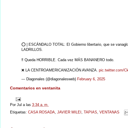
⭕️ | ESCÁNDALO TOTAL: El Gobierno libertario, que se van
LADRILLOS.
‼️ Queda HORRIBLE. Cada vez MÁS BANANERO todo.
❌ LA CENTROAMERICANIZACIÓN AVANZA.
pic.twitter.com
— Diagonales (@diagonalesweb)
February 6, 2025
Comentarios en ventanita
Por
Jul
a las
3:34 a. m.
Etiquetas:
CASA ROSADA
,
JAVIER MILEI
,
TAPIAS
,
VENTANAS