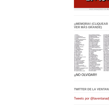
¡¡MEMORIA! (CLIQUEAR
VER MÁS GRANDE)
¡¡NO OLVIDAR!!
TWITTER DE LA VENTAN
Tweets por @laventanadj