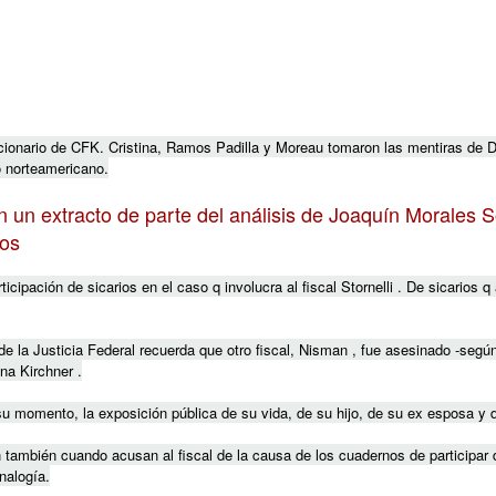
uncionario de CFK. Cristina, Ramos Padilla y Moreau tomaron las mentiras de 
o norteamericano.
n extracto de parte del análisis de Joaquín Morales So
hos
cipación de sicarios en el caso q involucra al fiscal Stornelli . De sicarios q a
e la Justicia Federal recuerda que otro fiscal, Nisman , fue asesinado -según
na Kirchner .
u momento, la exposición pública de su vida, de su hijo, de su ex esposa y d
 también cuando acusan al fiscal de la causa de los cuadernos de participar 
analogía.