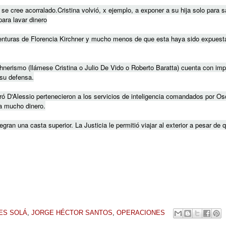
e cree acorralado.Cristina volvió, x ejemplo, a exponer a su hija solo para sa
ara lavar dinero
enturas de Florencia Kirchner y mucho menos de que esta haya sido expuesta 
rchnerismo (llámese Cristina o Julio De Vido o Roberto Baratta) cuenta con im
 su defensa.
ó D'Alessio pertenecieron a los servicios de inteligencia comandados por Osca
ta mucho dinero.
egran una casta superior. La Justicia le permitió viajar al exterior a pesar de
ES SOLÁ
,
JORGE HÉCTOR SANTOS
,
OPERACIONES