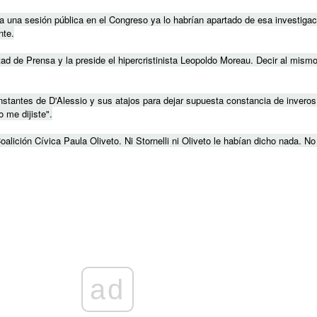
a una sesión pública en el Congreso ya lo habrían apartado de esa investigac
nte.
tad de Prensa y la preside el hipercristinista Leopoldo Moreau. Decir al mis
stantes de D'Alessio y sus atajos para dejar supuesta constancia de invero
 me dijiste".
oalición Cívica Paula Oliveto. Ni Stornelli ni Oliveto le habían dicho nada. N
ad