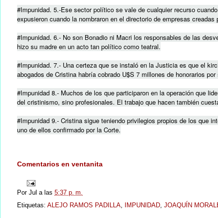
#Impunidad. 5.-Ese sector político se vale de cualquier recurso cuando s
expusieron cuando la nombraron en el directorio de empresas creadas p
#Impunidad. 6.- No son Bonadio ni Macri los responsables de las desv
hizo su madre en un acto tan político como teatral.
#Impunidad. 7.- Una certeza que se instaló en la Justicia es que el ki
abogados de Cristina habría cobrado U$S 7 millones de honorarios por
#Impunidad 8.- Muchos de los que participaron en la operación que lider
del cristinismo, sino profesionales. El trabajo que hacen también cues
#Impunidad 9.- Cristina sigue teniendo privilegios propios de los que int
uno de ellos confirmado por la Corte.
Comentarios en ventanita
Por
Jul
a las
5:37 p. m.
Etiquetas:
ALEJO RAMOS PADILLA
,
IMPUNIDAD
,
JOAQUÍN MORAL