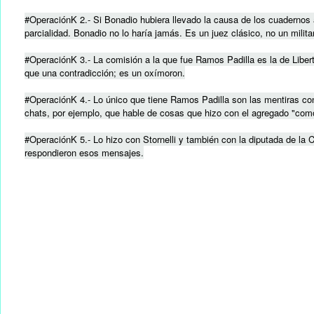
#OperaciónK 2.- Si Bonadio hubiera llevado la causa de los cuadernos 
parcialidad. Bonadio no lo haría jamás. Es un juez clásico, no un milita
#OperaciónK 3.- La comisión a la que fue Ramos Padilla es la de Liber
que una contradicción; es un oxímoron.
#OperaciónK 4.- Lo único que tiene Ramos Padilla son las mentiras con
chats, por ejemplo, que hable de cosas que hizo con el agregado "como
#OperaciónK 5.- Lo hizo con Stornelli y también con la diputada de la C
respondieron esos mensajes.