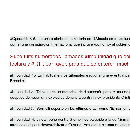
#OperaciónK 6.- Lo único cierto en la historia de D'Alessio es q fue f
contar una conspiración internacional que incluye -cómo no- al gobiern
Subo tuits numerados llamados #Impunidad que son u
lectura y #RT , por favor, para que se enteren muc
#Impunidad. 1.- Es habitual en los tribunales escuchar una eventual parti
Bonadio .
#Impunidad 2.- Tal vez sea un maniobra de distracción pero, el mundo d
después de hacer una explosiva denuncia contra la ex presidenta Cristi
#Impunidad 3.- Stornelli soportó en los últimos días, como Nisman en s
#Impunidad. 4.-La campaña contra Stornelli es parecida a la de Nisman
internacional para desestabilizar a Cristina. Hay cierta historia en esa 