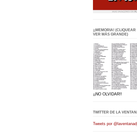
¡¡MEMORIA! (CLIQUEAR
VER MÁS GRANDE)
¡¡NO OLVIDAR!!
TWITTER DE LA VENTAN
Tweets por @laventanadj