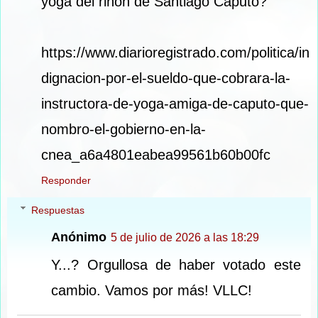
yoga del riñón de Santiago Caputo?
https://www.diarioregistrado.com/politica/in
dignacion-por-el-sueldo-que-cobrara-la-
instructora-de-yoga-amiga-de-caputo-que-
nombro-el-gobierno-en-la-
cnea_a6a4801eabea99561b60b00fc
Responder
Respuestas
Anónimo
5 de julio de 2026 a las 18:29
Y...? Orgullosa de haber votado este
cambio. Vamos por más! VLLC!