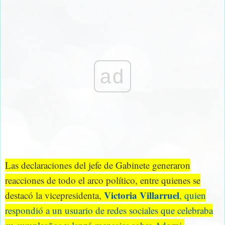
ad
Las declaraciones del jefe de Gabinete generaron
reacciones de todo el arco político, entre quienes se
Victoria Villarruel
destacó la vicepresidenta,
, quien
respondió a un usuario de redes sociales que celebraba