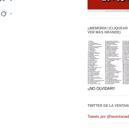
¡¡MEMORIA! (CLIQUEAR
VER MÁS GRANDE)
¡¡NO OLVIDAR!!
TWITTER DE LA VENTAN
Tweets por @laventanadj