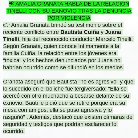
📢 AMALIA GRANATA HABLA DE LA RELACIÓN
TINELLI CON SU EXNOVIO TRAS LA DENUNCIA
POR VIOLENCIA
👉 Amalia Granata brindó su testimonio sobre el 
reciente conflicto entre 
Bautista Cuiña 
y
 Juana 
Tinelli
, hija del reconocido conductor Marcelo Tinelli. 
Según Granata, quien conoce íntimamente a la 
familia Cuiña, la relación entre los jóvenes era 
"tóxica" y los hechos denunciados por Juana no 
habrían ocurrido como se difundió en los medios.

Granata aseguró que Bautista "no es agresivo" y que 
lo sucedido en el boliche fue tergiversado: "Ella se 
acercó con otro muchacho a besarse delante de su 
exnovio. Bauti le pidió que se retire porque era su 
mesa con amigos; ella se puso agresiva y lo 
rasguñó" . Además, destacó que existen cámaras de 
seguridad y testigos que podrían esclarecer lo 
ocurrido.
