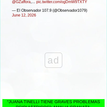
@GZaffora
,…
pic.twitter.com/ogDmW9TXTY
— El Observador 107.9 (@Observador1079)
June 12, 2026
ad
“JUANA TINELLI TIENE GRAVES PROBLEMAS