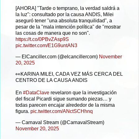
[AHORA] "Tarde o temprano, la verdad saldrá a
la luz": consultado por la causa ANDIS, Milei
aseguró tener "una absoluta tranquilidad", a
pesar de la "mala intención política" de "mostrar
las cosas de manera que no son".
https://t.co/0PBvZAsp9S
pic.twitter.com/E1G9untAN3
— ElCanciller.com (@elcancillercom)
November
20, 2025
👀KARINA MILEI, CADA VEZ MÁS CERCA DEL
CENTRO DE LA CAUSA ANDIS
En
#DataClave
revelaron que la investigación
del fiscal Picardi sigue sumando piezas… y
todas parecen encajar alrededor de la misma
figura.
pic.twitter.com/ANctSCHhnq
— Carnaval Stream (@CarnavalStream)
November 20, 2025