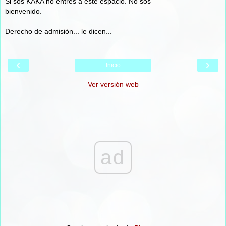
Si sos KAKA no entres a este espacio. No sos
bienvenido.
Derecho de admisión... le dicen...
‹
›
Inicio
Ver versión web
ad