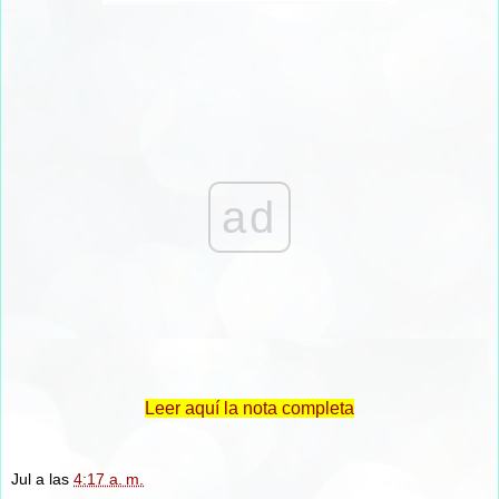
ad
Leer aquí la nota completa
Jul
a las
4:17 a. m.