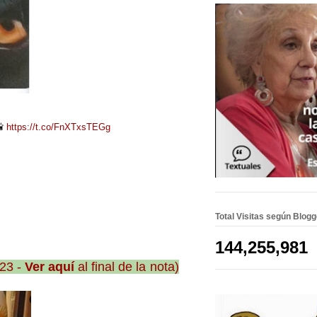
📸
https://t.co/FnXTxsTEGg
Total Visitas según Blog
144,255,981
23 -
Ver aquí
al final de la nota)