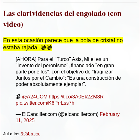
Las clarividencias del engolado (con
video)
En esta ocasión parece que la bola de cristal no
estaba rajada..😁😁
[AHORA] Para el "Turco" Asís, Milei es un
"invento del peronismo", financiado "en gran
parte por ellos", con el objetivo de "fragilizar
Juntos por el Cambio": "Es una construcción de
poder absolutamente ejemplar".
📹
@A24COM
https://t.co/3A0Ek2ZM8R
pic.twitter.com/K6PrrLss7h
— ElCanciller.com (@elcancillercom)
February
11, 2025
Jul
a las
3:24 a. m.