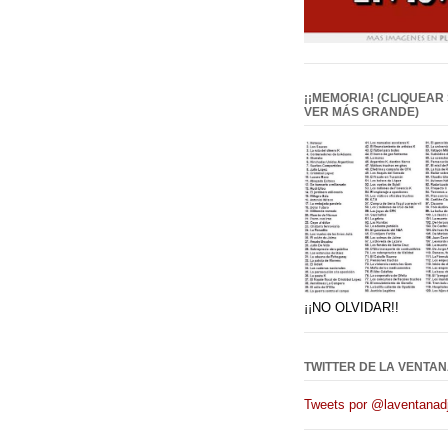
¡¡MEMORIA! (CLIQUEAR
VER MÁS GRANDE)
¡¡NO OLVIDAR!!
TWITTER DE LA VENTAN
Tweets por @laventanadj