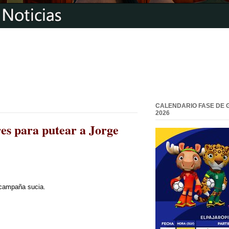
CALENDARIO FASE DE 
2026
res para putear a Jorge
a campaña sucia.