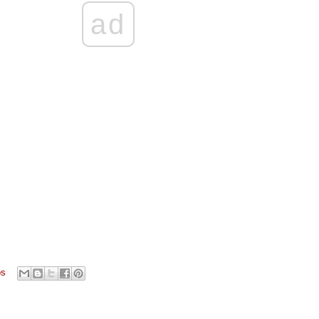
ad
os