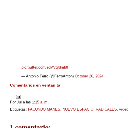
pic.twitter.com/edVVqfdmb8
— Antonio Ferro (@FerroAnton)
October 26, 2024
Comentarios en ventanita
Por
Jul
a las
1:15 a. m.
Etiquetas:
FACUNDO MANES
,
NUEVO ESPACIO
,
RADICALES
,
víde
1 comentario: