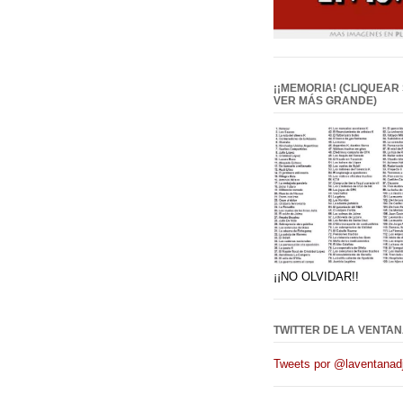
¡¡MEMORIA! (CLIQUEAR
VER MÁS GRANDE)
¡¡NO OLVIDAR!!
TWITTER DE LA VENTAN
Tweets por @laventanadj