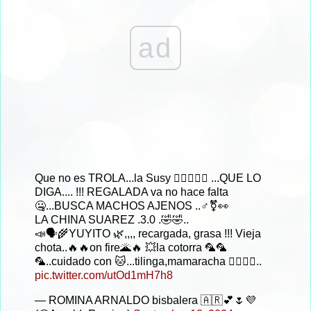
ad
Que no es TROLA...la Susy ❤️‍🔥👠💸💄 ...QUE LO
DIGA.... !!! REGALADA va no hace falta
🤐...BUSCA MACHOS AJENOS ..♂️⚧️👀
LA CHINA SUAREZ .3.0 .🤣🤣..
📣🗣️🌾YUYITO 🌿,,,, recargada, grasa !!! Vieja
chota..🔥🔥on fire🌋🔥 💥la cotorra 🦜🦜
🦜..cuidado con 🐱...tilinga,mamaracha 😶‍🌫️😶‍🌫️..
pic.twitter.com/utOd1mH7h8
— ROMINA ARNALDO bisbalera 🇦🇷💕🌷💜