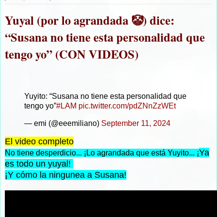
Yuyal (por lo agrandada 🤡) dice:
“Susana no tiene esta personalidad que
tengo yo” (CON VIDEOS)
Yuyito: “Susana no tiene esta personalidad que
tengo yo”
#LAM
pic.twitter.com/pdZNnZzWEt
— emi (@eeemiliano)
September 11, 2024
El video completo
Ya
No tiene desperdicio... ¡Lo agrandada que está Yuyito... ¡
es todo un yuyal!
¡Y cómo la ningunea a Susana!