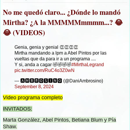
No me quedó claro... ¿Dónde lo mandó
Mirtha? ¿A la MMMMMmmmm...? 😂
😂 (VIDEOS)
Genia, genia y genial 👏👏👏👏
Mirtha mandando a lpm a Abel Pintos por las
vueltas que da para ir a un programa ....
Y si, anda a cagar 🤣🤣🤣🤣
#MirthaLegrand
pic.twitter.com/RuC4o3Z0wN
— 🅰🅼🅱🆁🅾🆂🅸🅽🅾 (@DaniAmbrosino)
September 8, 2024
Video programa completo
INVITADOS:
Marta González, Abel Pintos, Betiana Blum y Pía
Shaw.