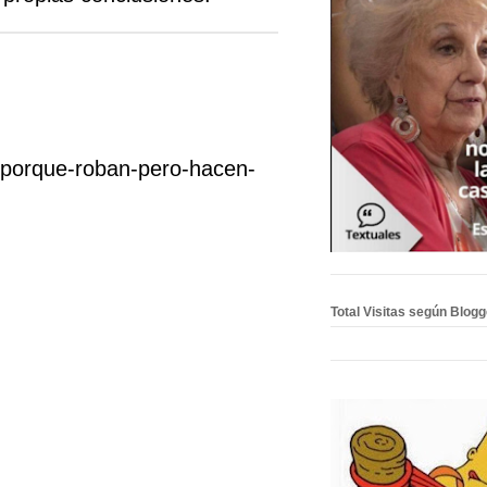
n-porque-roban-pero-hacen-
Total Visitas según Blog