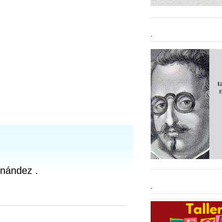
.
rnández .
.