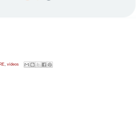
RE
,
vídeos