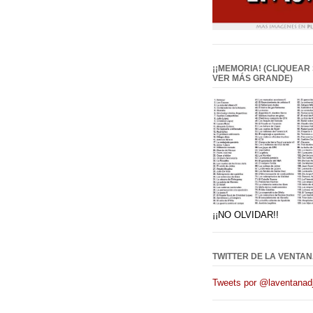
¡¡MEMORIA! (CLIQUEAR
VER MÁS GRANDE)
¡¡NO OLVIDAR!!
TWITTER DE LA VENTAN
Tweets por @laventanadj