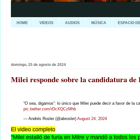
HOME
VIDEOS
AUDIOS
MÚSICA
ESPACIO D
domingo, 25 de agosto de 2024
Milei responde sobre la candidatura de
“O sea, digamos”: lo único que Milei puede decir a favor de la ca
pic.twitter.com/rDcXQCzMhb
— Andrés Rosler (@abrosler)
August 24, 2024
El video completo
"Milei estalló de furia en Mitre y mandó a todos los p