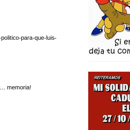
olitico-para-que-luis-
... memoria!