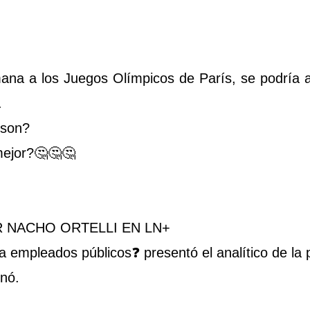
rmana a los Juegos Olímpicos de París, se podría
.
 son?
mejor?🤔🤔🤔
R NACHO ORTELLI EN LN+
 empleados públicos❓ presentó el analítico de la 
inó.