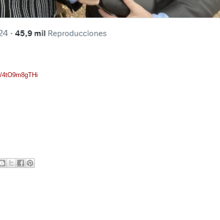
om/4tO9m8gTHi