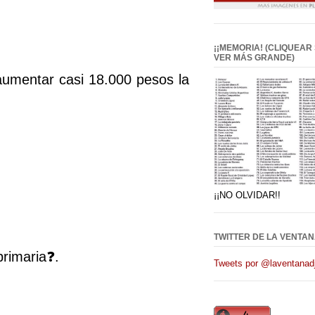
¡¡MEMORIA! (CLIQUEAR
VER MÁS GRANDE)
 aumentar casi 18.000 pesos la
¡¡NO OLVIDAR!!
TWITTER DE LA VENTAN
primaria❓.
Tweets por @laventanadj