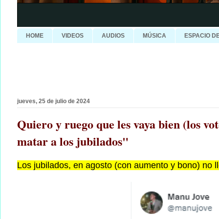
HOME
VIDEOS
AUDIOS
MÚSICA
ESPACIO D
jueves, 25 de julio de 2024
Quiero y ruego que les vaya bien (los vot
matar a los jubilados"
Los jubilados, en agosto (con aumento y bono) no l