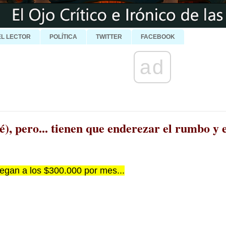
EL LECTOR
POLÍTICA
TWITTER
FACEBOOK
ad
é), pero... tienen que enderezar el rumbo y 
legan a los $300.000 por mes...