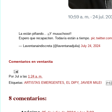
La están pifiando... ¡¡Y muuuchooo!!
Espero que recapaciten. Todavía están a tiempo.
pic.twitter.c
— Laventanaindiscreta (@laventanadjulia)
July 24, 2024
Comentarios en ventanita
Por
Jul
a las
1:24 a. m.
Etiquetas:
ARTISTAS EMERGENTES
,
EL DIPY
,
JAVIER MILEI
8 comentarios: