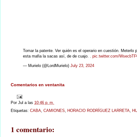
Tomar la patente. Ver quién es el operario en cuestión. Meterlo
esta mafia la sacas así, de de cuajo. .
pic.twitter.com/WsecbT
— Murielo (@LordMurielo)
July 23, 2024
Comentarios en ventanita
Por
Jul
a las
10:46 p. m.
Etiquetas:
CABA
,
CAMIONES
,
HORACIO RODRÍGUEZ LARRETA
,
H
1 comentario: