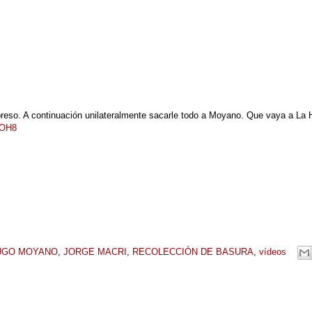
 preso. A continuación unilateralmente sacarle todo a Moyano. Que vaya a La 
FOH8
UGO MOYANO
,
JORGE MACRI
,
RECOLECCIÓN DE BASURA
,
vídeos