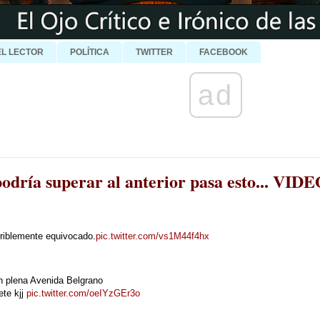
EL LECTOR
POLÍTICA
TWITTER
FACEBOOK
ad
dría superar al anterior pasa esto... VID
rriblemente equivocado.
pic.twitter.com/vs1M44f4hx
n plena Avenida Belgrano
ete kjj
pic.twitter.com/oeIYzGEr3o