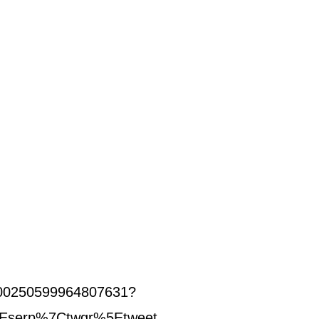
1800250599964807631?
Eserp%7Ctwgr%5Etweet