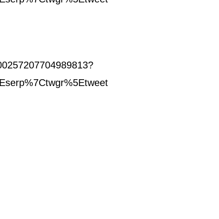
1800257207704989813?
Eserp%7Ctwgr%5Etweet