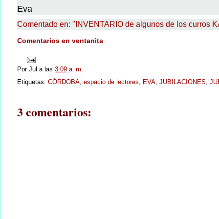
Eva
Comentado en: "INVENTARIO de algunos de los curros 
Comentarios en ventanita
Por
Jul
a las
3:09 a. m.
Etiquetas:
CÓRDOBA
,
espacio de lectores
,
EVA
,
JUBILACIONES
,
JU
3 comentarios: