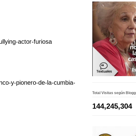
llying-actor-furiosa
nco-y-pionero-de-la-cumbia-
Total Visitas según Blog
144,245,304