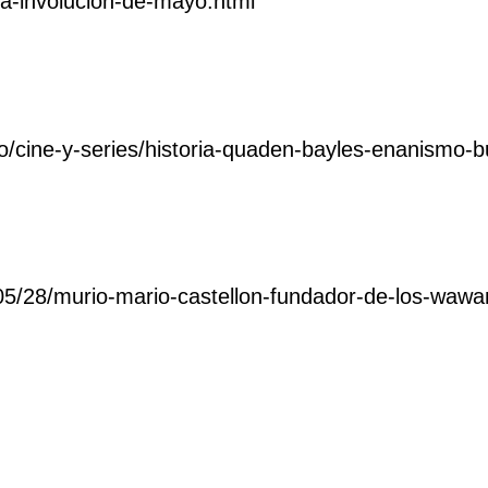
la-involucion-de-mayo.html
o/cine-y-series/historia-quaden-bayles-enanismo-bu
05/28/murio-mario-castellon-fundador-de-los-wawa