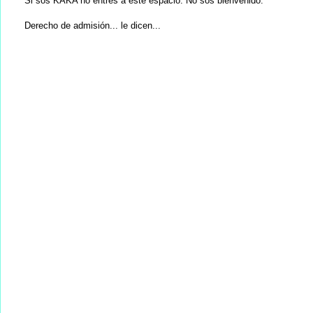
Si sos KAKA no entres a este espacio. No sos bienvenido.
Derecho de admisión... le dicen...