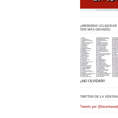
¡¡MEMORIA! (CLIQUEAR
VER MÁS GRANDE)
¡¡NO OLVIDAR!!
TWITTER DE LA VENTAN
Tweets por @laventanadj