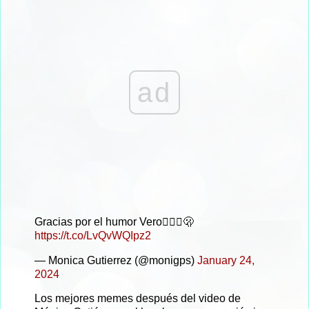
ad
Gracias por el humor Vero🤦🏻‍♀️🫢
https://t.co/LvQvWQIpz2
— Monica Gutierrez (@monigps)
January 24,
2024
Los mejores memes después del video de