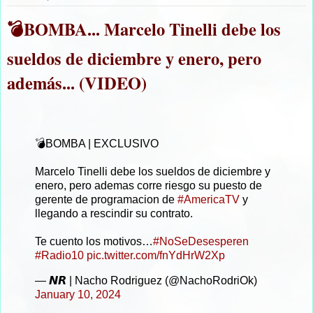
💣BOMBA... Marcelo Tinelli debe los
sueldos de diciembre y enero, pero
además... (VIDEO)
💣BOMBA | EXCLUSIVO
Marcelo Tinelli debe los sueldos de diciembre y
enero, pero ademas corre riesgo su puesto de
gerente de programacion de
#AmericaTV
y
llegando a rescindir su contrato.
Te cuento los motivos…
#NoSeDesesperen
#Radio10
pic.twitter.com/fnYdHrW2Xp
— 𝙉𝙍 | Nacho Rodriguez (@NachoRodriOk)
January 10, 2024