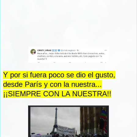
Y por si fuera poco se dio el gusto,
desde París y con la nuestra...
¡¡SIEMPRE CON LA NUESTRA!!