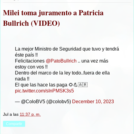
Milei toma juramento a Patricia
Bullrich (VIDEO)
La mejor Ministro de Seguridad que tuvo y tendrá
éste país !!
Felicitaciones
@PatoBullrich
.. una vez más
estoy con vos !!
Dentro del marco de la ley todo..fuera de ella
nada !!
El que las hace las paga 🌻💪🇦🇷
pic.twitter.com/sInPMSK3s5
— @ColoBV5 (@colobv5)
December 10, 2023
Jul
a las
11:37 p. m.
Compartir