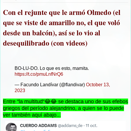
Con el rejunte que le armó Olmedo (el
que se viste de amarillo no, el que voló
desde un balcón), así se lo vio al
desequilibrado (con videos)
BO-LU-DO. Lo que es esto, mamita.
https://t.co/pmuLnfNrQ6
— Facundo Landívar (@flandivar)
October 13,
2023
Entre "la multitud"😂😂 se destaca uno de sus efebos
griegos del período alejandrino, a quien se lo puede
ver también aquí abajo...