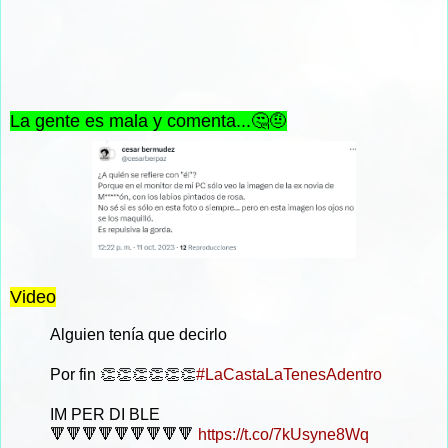
La gente es mala y comenta...🤔🤨
Video
Alguien tenía que decirlo
Por fin 👏👏👏👏👏👏
#LaCastaLaTenesAdentro
IM PER DI BLE
🔻🔻🔻🔻🔻🔻🔻🔻🔻
https://t.co/7kUsyne8Wq