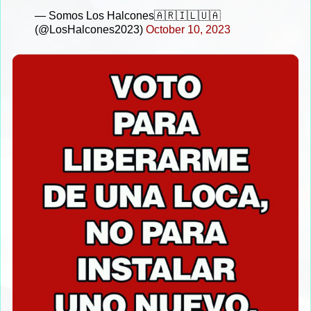
— Somos Los Halcones🇦🇷🇮🇱🇺🇦
(@LosHalcones2023)
October 10, 2023