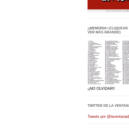
¡¡MEMORIA! (CLIQUEAR
VER MÁS GRANDE)
¡¡NO OLVIDAR!!
TWITTER DE LA VENTAN
Tweets por @laventanadj