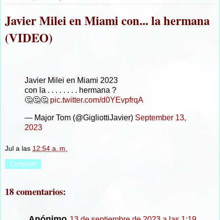
Javier Milei en Miami con... la hermana
(VIDEO)
Javier Milei en Miami 2023
con la . . . . . . . . hermana ?
🤔🤔🤔
pic.twitter.com/d0YEvpfrqA
— Major Tom (@GigliottiJavier)
September 13,
2023
Jul
a las
12:54 a. m.
Compartir
18 comentarios:
Anónimo
13 de septiembre de 2023 a las 1:19