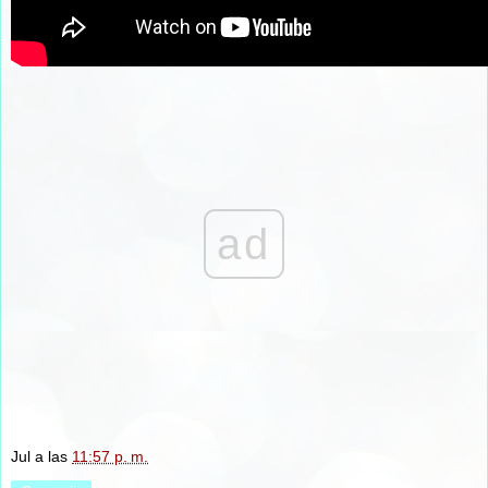
ad
Jul
a las
11:57 p. m.