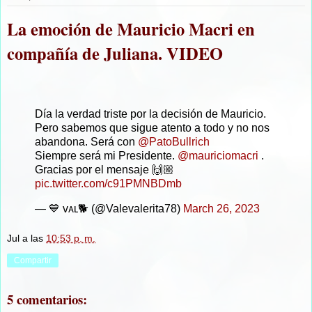
La emoción de Mauricio Macri en
compañía de Juliana. VIDEO
Día la verdad triste por la decisión de Mauricio.
Pero sabemos que sigue atento a todo y no nos
abandona. Será con
@PatoBullrich
Siempre será mi Presidente.
@mauriciomacri
.
Gracias por el mensaje 🙌🏼
pic.twitter.com/c91PMNBDmb
— 💙 ᴠᴀʟ🐕 (@Valevalerita78)
March 26, 2023
Jul
a las
10:53 p. m.
Compartir
5 comentarios: