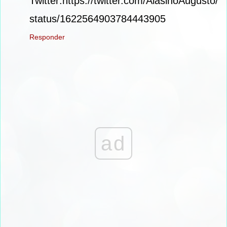
Twitter:https://twitter.com/AlasinoAugusto/
status/1622564903784443905
Responder
ad