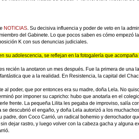
de
NOTICIAS
. Su decisiva influencia y poder de veto en la admi
ier miembro del Gabinete. Lo que pocos saben es cómo empezó la
posición K con sus denuncias judiciales.
n su adolescencia, se reflejan en la fotogalería que acompaña 
es recién la anotaron un mes después. Fue la primera de una la
 fantástica que a la realidad. En Resistencia, la capital del Cha
 al poder, que por entonces era su madre, doña Lela. No quiso i
erminó por imponer su capricho: hubo que anotarla en el colegio,
 frente. La pequeña Lilita les pegaba de improviso, salía corr
a se descubrió el engaño, y doña Lela autorizó a los muchachos
u padre, don Coco Carrió, un radical bohemio y derrochador que
n dejar rastro, y luego volver con la cabeza gacha y alguna excu
rrió.