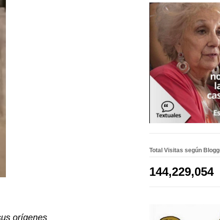
Total Visitas según Blog
144,229,054
sus orígenes