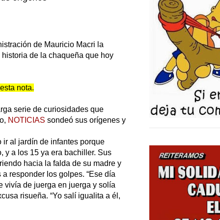
nistración de Mauricio Macri la
 historia de la chaqueña que hoy
esta nota.
rga serie de curiosidades que
co,
NOTICIAS
sondeó sus orígenes y
r al jardín de infantes porque
 y a los 15 ya era bachiller. Sus
iendo hacia la falda de su madre y
 a responder los golpes. “Ese día
 vivía de juerga en juerga y solía
sa risueña. “Yo salí igualita a él,