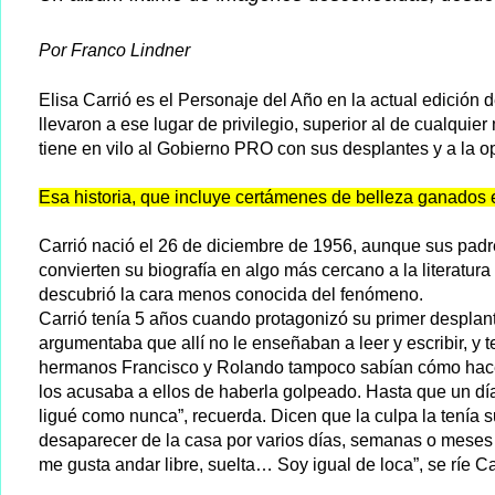
Por Franco Lindner
Elisa Carrió es el Personaje del Año en la actual edición 
llevaron a ese lugar de privilegio, superior al de cualqu
tiene en vilo al Gobierno PRO con sus desplantes y a la o
Esa historia, que incluye certámenes de belleza ganados e
Carrió nació el 26 de diciembre de 1956, aunque sus padr
convierten su biografía en algo más cercano a la literatura
descubrió la cara menos conocida del fenómeno.
Carrió tenía 5 años cuando protagonizó su primer desplante
argumentaba que allí no le enseñaban a leer y escribir, y t
hermanos Francisco y Rolando tampoco sabían cómo hacerle
los acusaba a ellos de haberla golpeado. Hasta que un dí
ligué como nunca”, recuerda. Dicen que la culpa la tenía s
desaparecer de la casa por varios días, semanas o meses si
me gusta andar libre, suelta… Soy igual de loca”, se ríe Ca