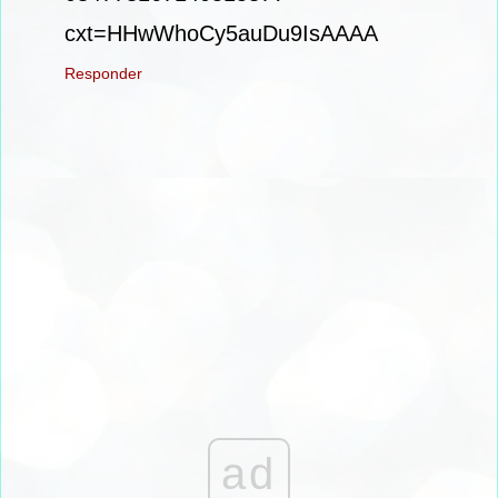
cxt=HHwWhoCy5auDu9IsAAAA
Responder
ad