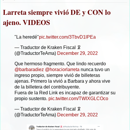
Larreta siempre vivió DE y CON lo
ajeno. VIDEOS
"La heredé"
pic.twitter.com/3TbvD1lPEa
— Traductor de Kraken Fiscal 🦑
(@TraductorTeAma)
December 29, 2022
Que hermoso fragmento. Que lindo recuerdo
@barbaradiez
@horaciorlarreta
nunca tuvo un
ingreso propio, siempre vivió de billeteras
ajenas. Primero la vivió a Barbara y ahora vive
de la billetera del contribuyente.
Fuera de la Red Link es incapaz de garantizar su
propio sustento.
pic.twitter.com/TWlXGLCOco
— Traductor de Kraken Fiscal 🦑
(@TraductorTeAma)
December 29, 2022