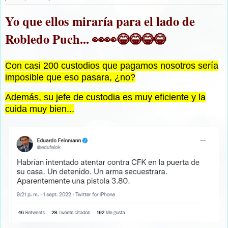
Yo que ellos miraría para el lado de
Robledo Puch... 👀👀😂😂😂😂
Con casi 200 custodios que pagamos nosotros sería
imposible que eso pasara, ¿no?
Además, su jefe de custodia es muy eficiente y la
cuida muy bien...