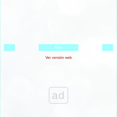
‹
›
Inicio
Ver versión web
ad