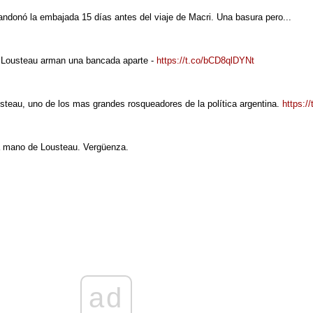
andonó la embajada 15 días antes del viaje de Macri. Una basura pero...
ín Lousteau arman una bancada aparte -
https://t.co/bCD8qlDYNt
usteau, uno de los mas grandes rosqueadores de la política argentina.
https:/
la mano de Lousteau. Vergüenza.
ad