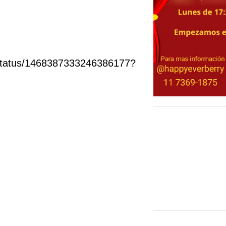
/status/1468387333246386177?