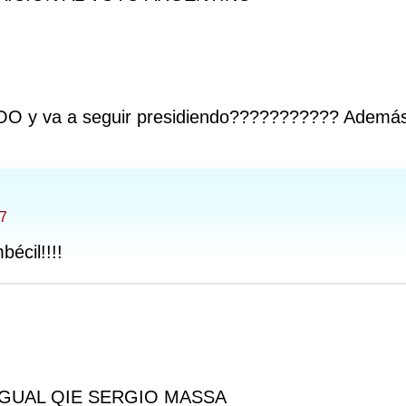
OOO y va a seguir presidiendo??????????? Además 
47
bécil!!!!
GUAL QIE SERGIO MASSA