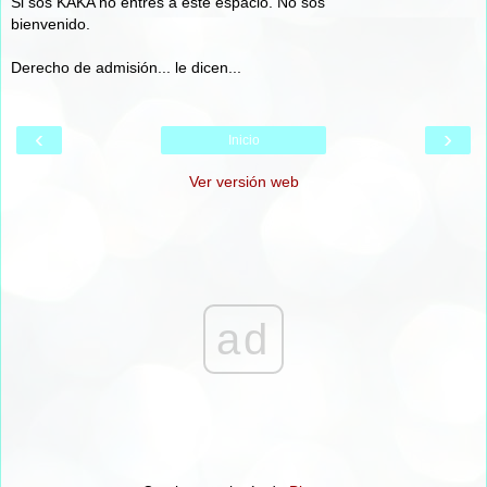
Si sos KAKA no entres a este espacio. No sos
bienvenido.
Derecho de admisión... le dicen...
‹
›
Inicio
Ver versión web
ad