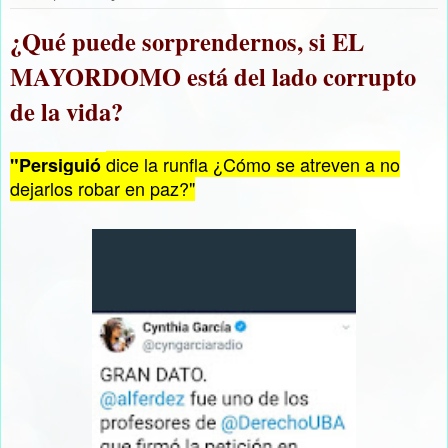
¿Qué puede sorprendernos, si EL
MAYORDOMO está del lado corrupto
de la vida?
dice la runfla ¿Cómo se atreven a no
"Persiguió
dejarlos robar en paz?"