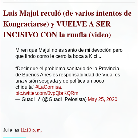
Luis Majul reculó (de varios intentos de
Kongraciarse) y VUELVE A SER
INCISIVO CON la runfla (video)
Miren que Majul no es santo de mi devoción pero
que lindo como le cerro la boca a Kici...
“Decir que el problema sanitario de la Provincia
de Buenos Aires es responsabilidad de Vidal es
una visión sesgada y de política un poco
chiquita”
#LaCornisa
.
pic.twitter.com/0vpQbrKQRm
— Guadi 💅 (@Guadi_Pelosista)
May 25, 2020
Jul
a las
11:10 p. m.